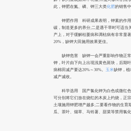
此，钾肥在氮、磷、钾三大类
化肥
的销售
钾肥作用 科研成果表明，钾素的作用，
碳，制造更多的养分;二是遇干旱时可适当
产上，对于缓解枯萎病和凋枯病有非常显著
20%，缺钾大田施用效果更佳。
缺钾危害 缺钾一会严重影响作物正常的生
钾，叶片由下向上出现浅黄色斑块，后期
病棉田减产要达20%～30%。
玉米
缺钾，植
减产减收。
科学选用 国产氯化钾为白色或微红色的
可分别将它们放在烧红的木炭上灼烧，正
土壤施用钾肥增产越多;二要看作物的生育
瓜、茶叶、烟草、马铃薯、甜菜等禁用氯化