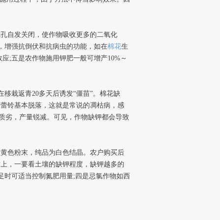
孔自发关闭，使作物吸收更多的二氧化
，增强抗倒伏和抗病虫的功能，如在
棉花
生
应;五是农作物施用钾肥一般可增产10%～
栽返青20多天后诱发“僵苗”。棉花缺
枝蕾铃基本脱落，这就是常说的凋枯病，感
质劣，产量锐减。可见，作物缺钾都会导致
黄色粉末，纯品为白色结晶。农户购买后
术上，一要看土壤的缺钾程度，缺钾越多的
足时可适当控制氮肥用量;四是忌氯作物如西