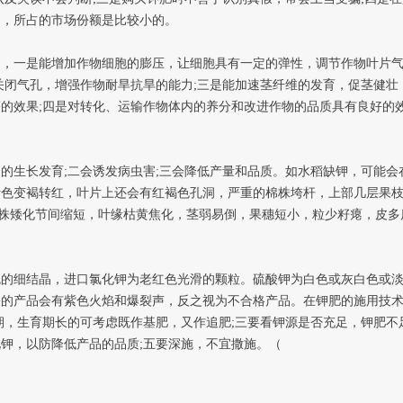
中，所占的市场份额是比较小的。
一是能增加作物细胞的膨压，让细胞具有一定的弹性，调节作物叶片气
关闭气孔，增强作物耐旱抗旱的能力;三是能加速茎纤维的发育，促茎健壮
的效果;四是对转化、运输作物体内的养分和改进作物的品质具有良好的效
长发育;二会诱发病虫害;三会降低产量和品质。如水稻缺钾，可能会在移
叶色变褐转红，叶片上还会有红褐色孔洞，严重的棉株垮杆，上部几层果
株矮化节间缩短，叶缘枯黄焦化，茎弱易倒，果穗短小，粒少籽瘪，皮多
细结晶，进口氯化钾为老红色光滑的颗粒。硫酸钾为白色或灰白色或淡
宗的产品会有紫色火焰和爆裂声，反之视为不合格产品。在钾肥的施用技
期，生育期长的可考虑既作基肥，又作追肥;三要看钾源是否充足，钾肥不
钾，以防降低产品的品质;五要深施，不宜撒施。（