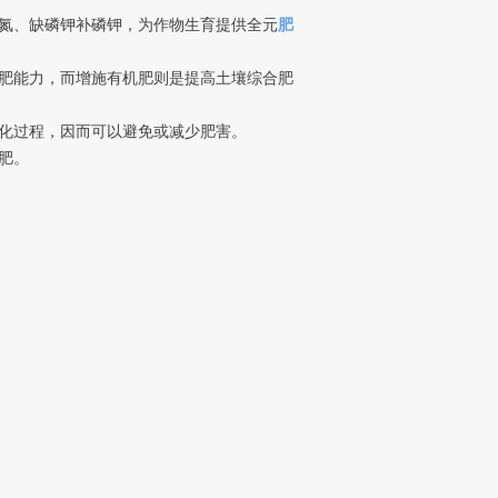
氮、缺磷钾补磷钾，为作物生育提供全元
肥
肥能力，而增施有机肥则是提高土壤综合肥
化过程，因而可以避免或减少肥害。
肥。