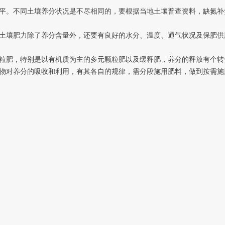
平。不同土壤养分状况是不尽相同的，要根据当地土壤普查资料，缺氮补
土壤肥力除了养分含量外，还要有良好的水分、温度、通气状况及保肥供
粒肥，特别是以有机质为主的多元颗粒肥以及缓释肥，养分的释放有个转
物对养分的吸收和利用，有其各自的规律，需分段施用肥料，做到按需施