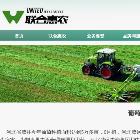
首页
联合惠农
业务要览
品牌与
葡
河北省威县今年葡萄种植面积达到5万多亩，6月初，河北威
生病害。为制止果农不合理施肥和用药，河北威远农资集团和中