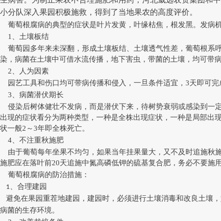
小分队深入果园积极施救，得到了当地果农的高度评价。
葡萄根腐病的典型的症状是叶片发黄，叶缘枯焦，根发黑。发病
1、土壤板结
葡萄园多年来未深翻，形成土壤板结、土壤透气性差，葡萄根系呼
染，病菌在土壤中可借水流传播，地下害虫，带菌的土壤，均可带
2、人为因素
园艺工具和伤口均可带病传播和侵入，一旦条件适宜，3天即可完
3、病菌潜伏期长
侵染后树体健壮不发病，而是潜伏下来，待树势衰弱或感染到一定程
出现的症状看分为两种类型，一种是全株出现症状，一种是局部出
状一般2～3年即全株死亡。
4、不注重秋施肥
由于葡萄每年坐果不均匀，如果当年挂果量大，又不及时追施秋施
施肥应在落叶前20天追施中氮高磷低钾的硫基复合肥，务必不要施
葡萄根腐病的防治措施：
、合理建园
1
避免在果园重茬地建园，建园时，必须进行土壤消毒和改良土壤，如
病菌的生存环境。