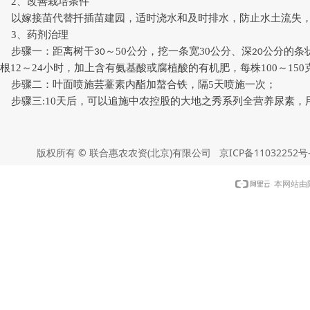
2、改善栽培条件
以嫁接苗代替扦插苗建园
，适时浇水和及时排水，防止水土流失
3、药剂治理
步骤一：距离树干
～50公分，挖一条宽30公分、深
公分的条状
30
20
根12～24小时，加上含有氨基酸或腐植酸的有机肥，每株100～15
步骤二：叶面喷施芸薹素内酯加螯合铁，隔5天喷施一次；
步骤三
10天后，可以追施中农控股的大地之秀系列全营养尿素，
:
版权所有 © 联合惠农农资(北京)有限公司
京ICP备11032252号
本网站由