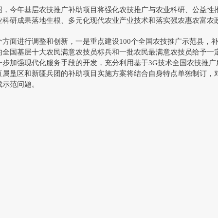
今年基层农技推广补助项目将强化农技推广与农业科研、公益性推
业科研成果落地生根、多元化现代农业产业技术和落实强农惠农富农
面进行调整和创新，一是重点建设100个全国农技推广示范县，补
的全国基层十大农民满意农技员标兵和一批农民最满意农技员给予一
一步加强现代化服务手段的开发，充分利用基于3G技术全国农技推广
直属垦区和新疆兵团的补助项目实施方案将结合自身特点单独制订，
成示范问题。